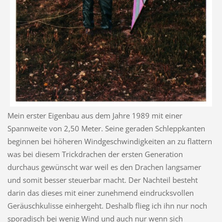
Mein erster Eigenbau aus dem Jahre 1989 mit einer
Spannweite von 2,50 Meter. Seine geraden Schleppkanten
beginnen bei höheren Windgeschwindigkeiten an zu flattern
was bei diesem Trickdrachen der ersten Generation
durchaus gewünscht war weil es den Drachen langsamer
und somit besser steuerbar macht. Der Nachteil besteht
darin das dieses mit einer zunehmend eindrucksvollen
Geräuschkulisse einhergeht. Deshalb flieg ich ihn nur noch
sporadisch bei wenig Wind und auch nur wenn sich